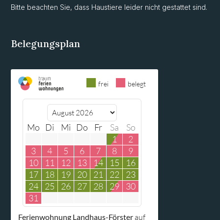
Bitte beachten Sie, dass Haustiere leider nicht gestattet sind.
Belegungsplan
frei
belegt
Mo
Di
Mi
Do
Fr
Sa
So
1
2
3
4
5
6
7
8
9
10
11
12
13
14
15
16
17
18
19
20
21
22
23
24
25
26
27
28
29
30
31
Ferienwohnung Landhaus-Förster
auf